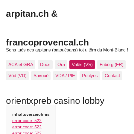
arpitan.ch &
francoprovencal.ch
Sens tués des arpitans (patouésans) tot u tôrn du Mont-Blanc !
ACA et GRA
Docs
Ora
Valês (VS)
Fribôrg (FR)
Vôd (VD)
Savouè
VDA / PIE
Poulyes
Contact
orientxpreb casino lobby
inhaltsverzeichnis
error code: 522
error code: 522
error code: 522