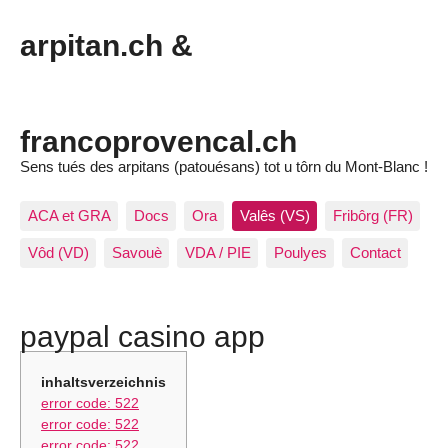
arpitan.ch &
francoprovencal.ch
Sens tués des arpitans (patouésans) tot u tôrn du Mont-Blanc !
ACA et GRA
Docs
Ora
Valês (VS)
Fribôrg (FR)
Vôd (VD)
Savouè
VDA / PIE
Poulyes
Contact
paypal casino app
inhaltsverzeichnis
error code: 522
error code: 522
error code: 522