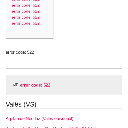
error code: 522
error code: 522
error code: 522
error code: 522
error code: 522
error code: 522
Valês (VS)
Arpitan de Nendaz (Valês èpiscopâl)