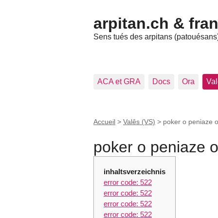
arpitan.ch & fra
Sens tués des arpitans (patouésans) 
ACA et GRA
Docs
Ora
Val
Accueil
>
Valês (VS)
> poker o peniaze o
poker o peniaze o
inhaltsverzeichnis
error code: 522
error code: 522
error code: 522
error code: 522