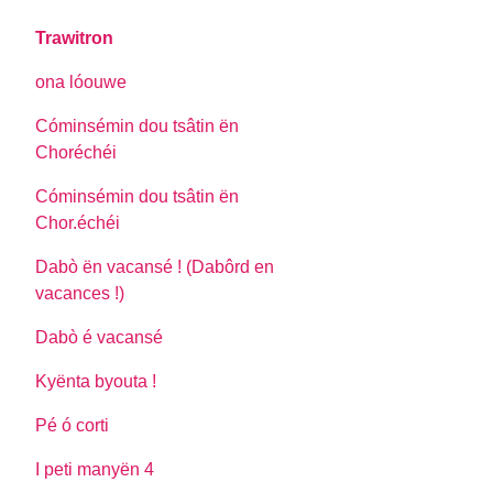
Trawitron
ona lóouwe
Cóminsémin dou tsâtin ën
Choréchéi
Cóminsémin dou tsâtin ën
Chor.échéi
Dabò ën vacansé ! (Dabôrd en
vacances !)
Dabò é vacansé
Kyënta byouta !
Pé ó corti
I peti manyën 4