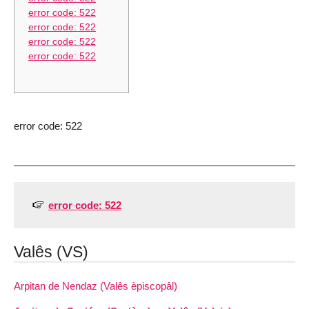
error code: 522
error code: 522
error code: 522
error code: 522
error code: 522
error code: 522
Valês (VS)
Arpitan de Nendaz (Valês èpiscopâl)