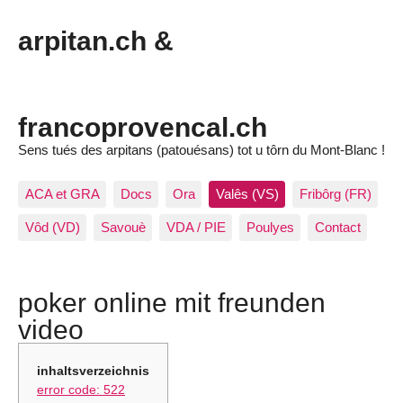
arpitan.ch &
francoprovencal.ch
Sens tués des arpitans (patouésans) tot u tôrn du Mont-Blanc !
ACA et GRA
Docs
Ora
Valês (VS)
Fribôrg (FR)
Vôd (VD)
Savouè
VDA / PIE
Poulyes
Contact
poker online mit freunden
video
inhaltsverzeichnis
error code: 522