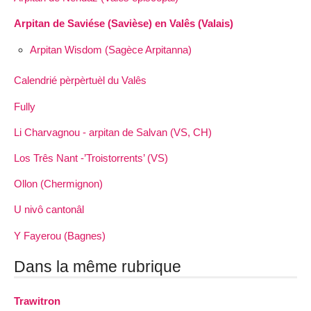
Arpitan de Saviése (Savièse) en Valês (Valais)
Arpitan Wisdom (Sagèce Arpitanna)
Calendrié pèrpèrtuèl du Valês
Fully
Li Charvagnou - arpitan de Salvan (VS, CH)
Los Três Nant -’Troistorrents’ (VS)
Ollon (Chermignon)
U nivô cantonâl
Y Fayerou (Bagnes)
Dans la même rubrique
Trawitron