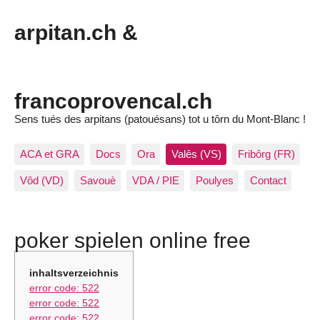
arpitan.ch &
francoprovencal.ch
Sens tués des arpitans (patouésans) tot u tôrn du Mont-Blanc !
ACA et GRA
Docs
Ora
Valês (VS)
Fribôrg (FR)
Vôd (VD)
Savouè
VDA / PIE
Poulyes
Contact
poker spielen online free
inhaltsverzeichnis
error code: 522
error code: 522
error code: 522