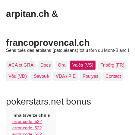
arpitan.ch &
francoprovencal.ch
Sens tués des arpitans (patouésans) tot u tôrn du Mont-Blanc !
ACA et GRA
Docs
Ora
Valês (VS)
Fribôrg (FR)
Vôd (VD)
Savouè
VDA / PIE
Poulyes
Contact
pokerstars.net bonus
inhaltsverzeichnis
error code: 522
error code: 522
error code: 522