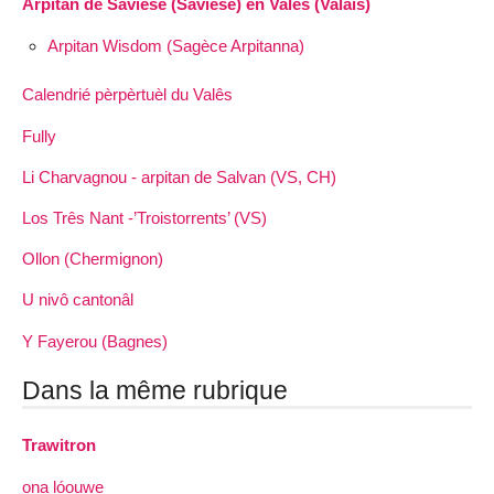
Arpitan de Saviése (Savièse) en Valês (Valais)
Arpitan Wisdom (Sagèce Arpitanna)
Calendrié pèrpèrtuèl du Valês
Fully
Li Charvagnou - arpitan de Salvan (VS, CH)
Los Três Nant -’Troistorrents’ (VS)
Ollon (Chermignon)
U nivô cantonâl
Y Fayerou (Bagnes)
Dans la même rubrique
Trawitron
ona lóouwe