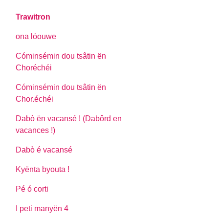
Trawitron
ona lóouwe
Cóminsémin dou tsâtin ën
Choréchéi
Cóminsémin dou tsâtin ën
Chor.échéi
Dabò ën vacansé ! (Dabôrd en
vacances !)
Dabò é vacansé
Kyënta byouta !
Pé ó corti
I peti manyën 4