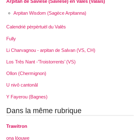
Arpitan de Saviése (Savièse) en Valês (Valais)
Arpitan Wisdom (Sagèce Arpitanna)
Calendrié pèrpèrtuèl du Valês
Fully
Li Charvagnou - arpitan de Salvan (VS, CH)
Los Três Nant -’Troistorrents’ (VS)
Ollon (Chermignon)
U nivô cantonâl
Y Fayerou (Bagnes)
Dans la même rubrique
Trawitron
ona lóouwe