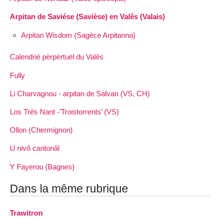
Arpitan de Saviése (Savièse) en Valês (Valais)
Arpitan Wisdom (Sagèce Arpitanna)
Calendrié pèrpèrtuèl du Valês
Fully
Li Charvagnou - arpitan de Salvan (VS, CH)
Los Três Nant -’Troistorrents’ (VS)
Ollon (Chermignon)
U nivô cantonâl
Y Fayerou (Bagnes)
Dans la même rubrique
Trawitron