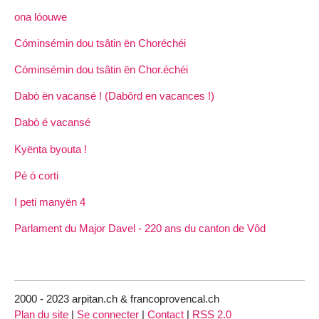
ona lóouwe
Cóminsémin dou tsâtin ën Choréchéi
Cóminsémin dou tsâtin ën Chor.échéi
Dabò ën vacansé ! (Dabôrd en vacances !)
Dabò é vacansé
Kyënta byouta !
Pé ó corti
I peti manyën 4
Parlament du Major Davel - 220 ans du canton de Vôd
2000 - 2023 arpitan.ch & francoprovencal.ch
Plan du site
|
Se connecter
|
Contact
|
RSS 2.0