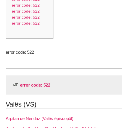
error code: 522
error code: 522
error code: 522
error code: 522
error code: 522
error code: 522
Valês (VS)
Arpitan de Nendaz (Valês èpiscopâl)