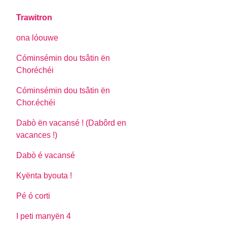
Trawitron
ona lóouwe
Cóminsémin dou tsâtin ën
Choréchéi
Cóminsémin dou tsâtin ën
Chor.échéi
Dabò ën vacansé ! (Dabôrd en
vacances !)
Dabò é vacansé
Kyënta byouta !
Pé ó corti
I peti manyën 4