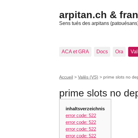
arpitan.ch & fra
Sens tués des arpitans (patouésans) 
ACA et GRA
Docs
Ora
Val
Accueil
>
Valês (VS)
> prime slots no de
prime slots no de
inhaltsverzeichnis
error code: 522
error code: 522
error code: 522
error code: 522