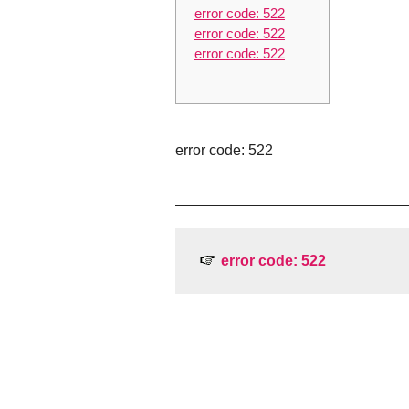
error code: 522
error code: 522
error code: 522
error code: 522
error code: 522