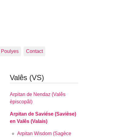
Poulyes
Contact
Valês (VS)
Arpitan de Nendaz (Valês
èpiscopâl)
Arpitan de Saviése (Savièse)
en Valês (Valais)
Arpitan Wisdom (Sagèce