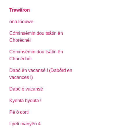
Trawitron
ona lóouwe
Cóminsémin dou tsâtin ën
Choréchéi
Cóminsémin dou tsâtin ën
Chor.échéi
Dabò ën vacansé ! (Dabôrd en
vacances !)
Dabò é vacansé
Kyënta byouta !
Pé ó corti
I peti manyën 4