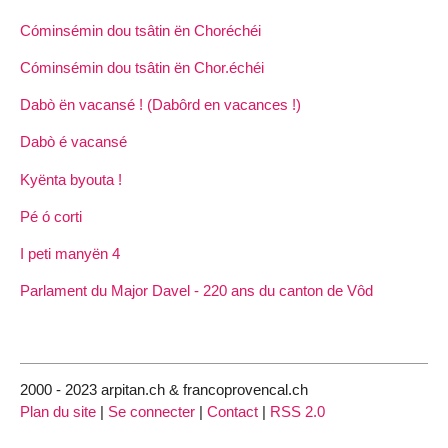
Cóminsémin dou tsâtin ën Choréchéi
Cóminsémin dou tsâtin ën Chor.échéi
Dabò ën vacansé ! (Dabôrd en vacances !)
Dabò é vacansé
Kyënta byouta !
Pé ó corti
I peti manyën 4
Parlament du Major Davel - 220 ans du canton de Vôd
2000 - 2023 arpitan.ch & francoprovencal.ch
Plan du site
|
Se connecter
|
Contact
|
RSS 2.0