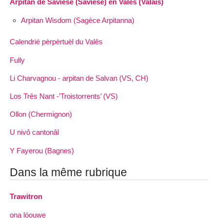
Arpitan de Saviése (Savièse) en Valês (Valais)
Arpitan Wisdom (Sagèce Arpitanna)
Calendrié pèrpèrtuèl du Valês
Fully
Li Charvagnou - arpitan de Salvan (VS, CH)
Los Três Nant -’Troistorrents’ (VS)
Ollon (Chermignon)
U nivô cantonâl
Y Fayerou (Bagnes)
Dans la même rubrique
Trawitron
ona lóouwe