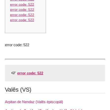
error code: 522
error code: 522
error code: 522
error code: 522
error code: 522
error code: 522
Valês (VS)
Arpitan de Nendaz (Valês èpiscopâl)