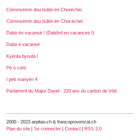
Cóminsémin dou tsâtin ën Choréchéi
Cóminsémin dou tsâtin ën Chor.échéi
Dabò ën vacansé ! (Dabôrd en vacances !)
Dabò é vacansé
Kyënta byouta !
Pé ó corti
I peti manyën 4
Parlament du Major Davel - 220 ans du canton de Vôd
2000 - 2023 arpitan.ch & francoprovencal.ch
Plan du site
|
Se connecter
|
Contact
|
RSS 2.0