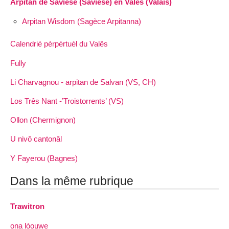
Arpitan de Saviése (Savièse) en Valês (Valais)
Arpitan Wisdom (Sagèce Arpitanna)
Calendrié pèrpèrtuèl du Valês
Fully
Li Charvagnou - arpitan de Salvan (VS, CH)
Los Três Nant -’Troistorrents’ (VS)
Ollon (Chermignon)
U nivô cantonâl
Y Fayerou (Bagnes)
Dans la même rubrique
Trawitron
ona lóouwe