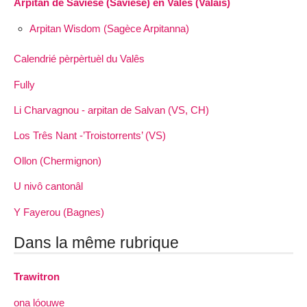
Arpitan de Saviése (Savièse) en Valês (Valais)
Arpitan Wisdom (Sagèce Arpitanna)
Calendrié pèrpèrtuèl du Valês
Fully
Li Charvagnou - arpitan de Salvan (VS, CH)
Los Três Nant -’Troistorrents’ (VS)
Ollon (Chermignon)
U nivô cantonâl
Y Fayerou (Bagnes)
Dans la même rubrique
Trawitron
ona lóouwe