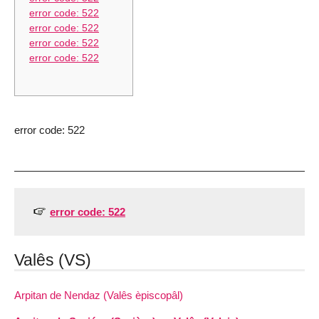
error code: 522
error code: 522
error code: 522
error code: 522
error code: 522
error code: 522
Valês (VS)
Arpitan de Nendaz (Valês èpiscopâl)