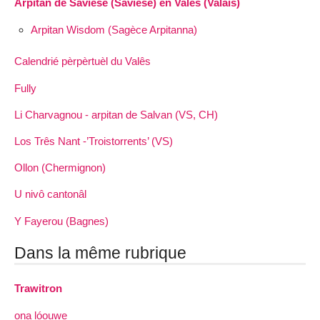
Arpitan de Saviése (Savièse) en Valês (Valais)
Arpitan Wisdom (Sagèce Arpitanna)
Calendrié pèrpèrtuèl du Valês
Fully
Li Charvagnou - arpitan de Salvan (VS, CH)
Los Três Nant -’Troistorrents’ (VS)
Ollon (Chermignon)
U nivô cantonâl
Y Fayerou (Bagnes)
Dans la même rubrique
Trawitron
ona lóouwe