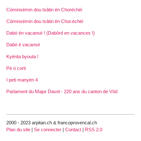
Cóminsémin dou tsâtin ën Choréchéi
Cóminsémin dou tsâtin ën Chor.échéi
Dabò ën vacansé ! (Dabôrd en vacances !)
Dabò é vacansé
Kyënta byouta !
Pé ó corti
I peti manyën 4
Parlament du Major Davel - 220 ans du canton de Vôd
2000 - 2023 arpitan.ch & francoprovencal.ch
Plan du site
|
Se connecter
|
Contact
|
RSS 2.0