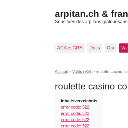
arpitan.ch & fra
Sens tués des arpitans (patouésans) 
ACA et GRA
Docs
Ora
Val
Accueil
>
Valês (VS)
> roulette casino 
roulette casino 
inhaltsverzeichnis
error code: 522
error code: 522
error code: 522
error code: 522