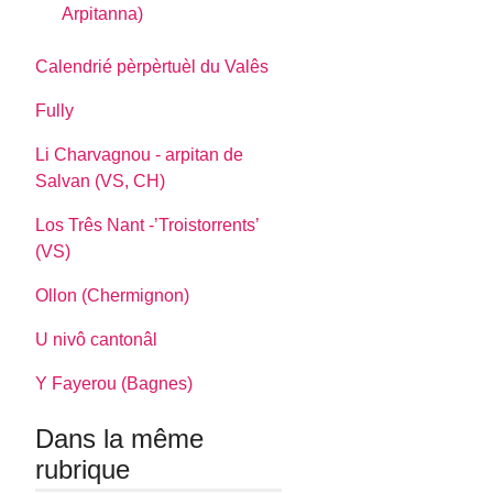
Arpitanna)
Calendrié pèrpèrtuèl du Valês
Fully
Li Charvagnou - arpitan de
Salvan (VS, CH)
Los Três Nant -’Troistorrents’
(VS)
Ollon (Chermignon)
U nivô cantonâl
Y Fayerou (Bagnes)
Dans la même
rubrique