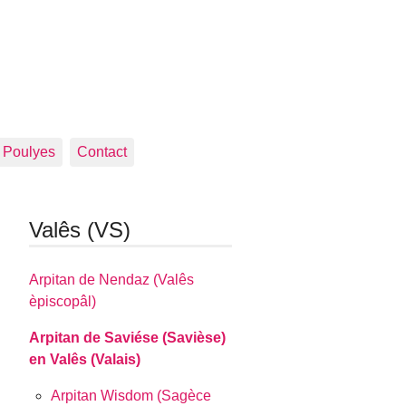
Poulyes
Contact
Valês (VS)
Arpitan de Nendaz (Valês
èpiscopâl)
Arpitan de Saviése (Savièse)
en Valês (Valais)
Arpitan Wisdom (Sagèce