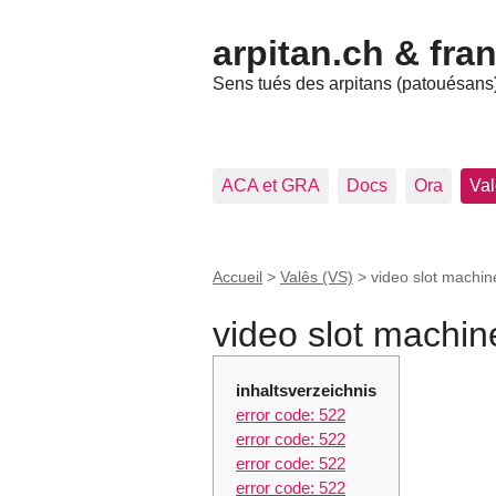
arpitan.ch & fra
Sens tués des arpitans (patouésans) 
ACA et GRA
Docs
Ora
Val
Accueil
>
Valês (VS)
> video slot machin
video slot machin
inhaltsverzeichnis
error code: 522
error code: 522
error code: 522
error code: 522