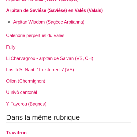
Arpitan de Saviése (Savièse) en Valês (Valais)
Arpitan Wisdom (Sagèce Arpitanna)
Calendrié pèrpèrtuèl du Valês
Fully
Li Charvagnou - arpitan de Salvan (VS, CH)
Los Três Nant -’Troistorrents’ (VS)
Ollon (Chermignon)
U nivô cantonâl
Y Fayerou (Bagnes)
Dans la même rubrique
Trawitron