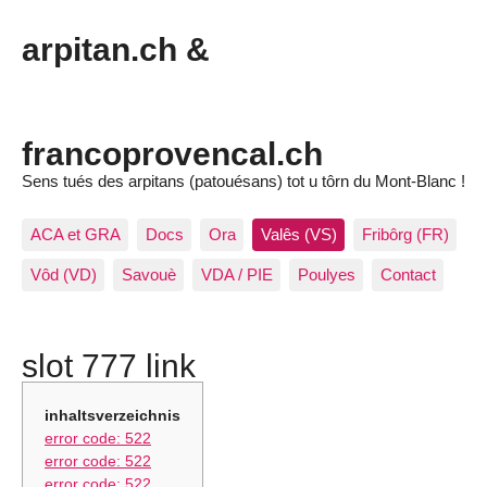
arpitan.ch &
francoprovencal.ch
Sens tués des arpitans (patouésans) tot u tôrn du Mont-Blanc !
ACA et GRA
Docs
Ora
Valês (VS)
Fribôrg (FR)
Vôd (VD)
Savouè
VDA / PIE
Poulyes
Contact
slot 777 link
inhaltsverzeichnis
error code: 522
error code: 522
error code: 522