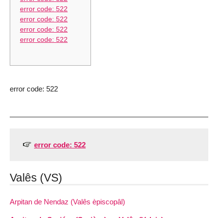
error code: 522
error code: 522
error code: 522
error code: 522
error code: 522
error code: 522
Valês (VS)
Arpitan de Nendaz (Valês èpiscopâl)