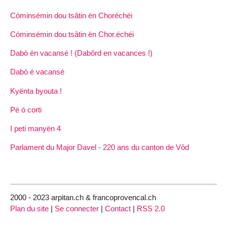
Cóminsémin dou tsâtin ën Choréchéi
Cóminsémin dou tsâtin ën Chor.échéi
Dabò ën vacansé ! (Dabôrd en vacances !)
Dabò é vacansé
Kyënta byouta !
Pé ó corti
I peti manyën 4
Parlament du Major Davel - 220 ans du canton de Vôd
2000 - 2023 arpitan.ch & francoprovencal.ch
Plan du site
|
Se connecter
|
Contact
|
RSS 2.0