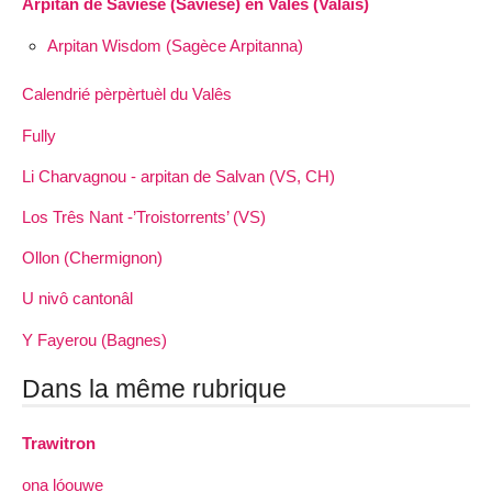
Arpitan de Saviése (Savièse) en Valês (Valais)
Arpitan Wisdom (Sagèce Arpitanna)
Calendrié pèrpèrtuèl du Valês
Fully
Li Charvagnou - arpitan de Salvan (VS, CH)
Los Três Nant -’Troistorrents’ (VS)
Ollon (Chermignon)
U nivô cantonâl
Y Fayerou (Bagnes)
Dans la même rubrique
Trawitron
ona lóouwe