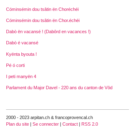
Cóminsémin dou tsâtin ën Choréchéi
Cóminsémin dou tsâtin ën Chor.échéi
Dabò ën vacansé ! (Dabôrd en vacances !)
Dabò é vacansé
Kyënta byouta !
Pé ó corti
I peti manyën 4
Parlament du Major Davel - 220 ans du canton de Vôd
2000 - 2023 arpitan.ch & francoprovencal.ch
Plan du site
|
Se connecter
|
Contact
|
RSS 2.0