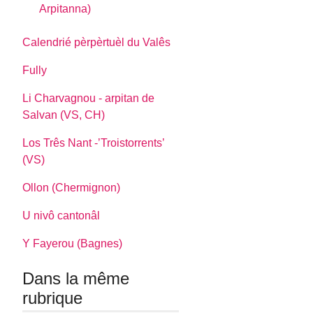
Arpitanna)
Calendrié pèrpèrtuèl du Valês
Fully
Li Charvagnou - arpitan de
Salvan (VS, CH)
Los Três Nant -’Troistorrents’
(VS)
Ollon (Chermignon)
U nivô cantonâl
Y Fayerou (Bagnes)
Dans la même
rubrique