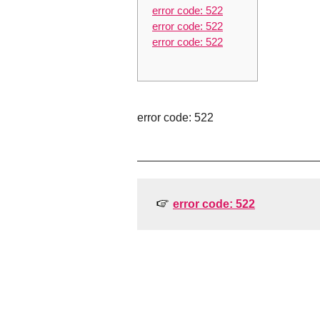
error code: 522
error code: 522
error code: 522
error code: 522
error code: 522