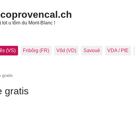
ncoprovencal.ch
tot u tôrn du Mont-Blanc !
ês (VS)
Fribôrg (FR)
Vôd (VD)
Savouè
VDA / PIE
 gratis
e gratis