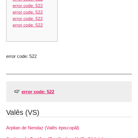
error code: 522
error code: 522
error code: 522
error code: 522
error code: 522
error code: 522
Valês (VS)
Arpitan de Nendaz (Valês èpiscopâl)