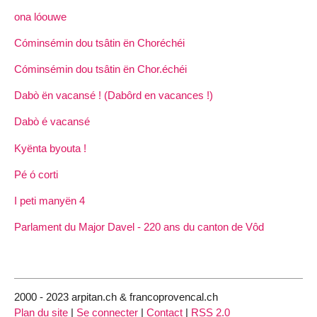
ona lóouwe
Cóminsémin dou tsâtin ën Choréchéi
Cóminsémin dou tsâtin ën Chor.échéi
Dabò ën vacansé ! (Dabôrd en vacances !)
Dabò é vacansé
Kyënta byouta !
Pé ó corti
I peti manyën 4
Parlament du Major Davel - 220 ans du canton de Vôd
2000 - 2023 arpitan.ch & francoprovencal.ch
Plan du site
|
Se connecter
|
Contact
|
RSS 2.0