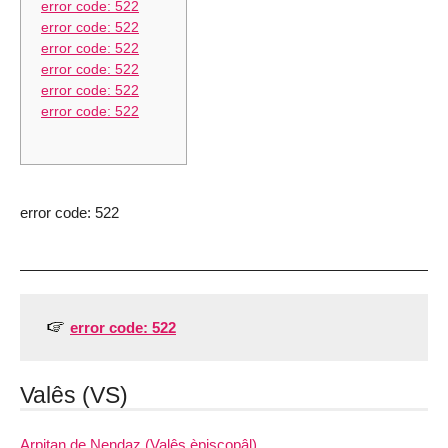
error code: 522
error code: 522
error code: 522
error code: 522
error code: 522
error code: 522
error code: 522
error code: 522
Valês (VS)
Arpitan de Nendaz (Valês èpiscopâl)