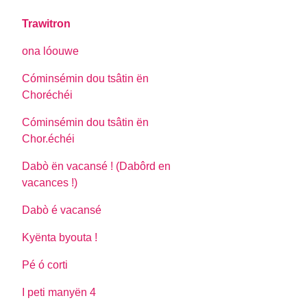
Trawitron
ona lóouwe
Cóminsémin dou tsâtin ën
Choréchéi
Cóminsémin dou tsâtin ën
Chor.échéi
Dabò ën vacansé ! (Dabôrd en
vacances !)
Dabò é vacansé
Kyënta byouta !
Pé ó corti
I peti manyën 4