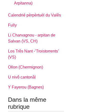
Arpitanna)
Calendrié pèrpèrtuèl du Valês
Fully
Li Charvagnou - arpitan de
Salvan (VS, CH)
Los Três Nant -’Troistorrents’
(VS)
Ollon (Chermignon)
U nivô cantonâl
Y Fayerou (Bagnes)
Dans la même
rubrique