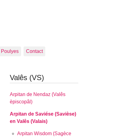
Poulyes
Contact
Valês (VS)
Arpitan de Nendaz (Valês
èpiscopâl)
Arpitan de Saviése (Savièse)
en Valês (Valais)
Arpitan Wisdom (Sagèce