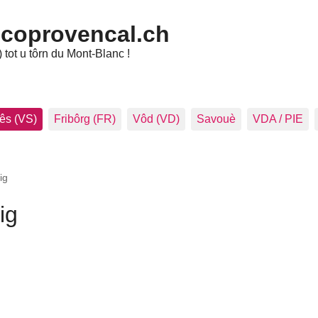
ncoprovencal.ch
tot u tôrn du Mont-Blanc !
ês (VS)
Fribôrg (FR)
Vôd (VD)
Savouè
VDA / PIE
ig
ig