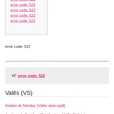
error code: 522
error code: 522
error code: 522
error code: 522
error code: 522
error code: 522
Valês (VS)
Arpitan de Nendaz (Valês èpiscopâl)