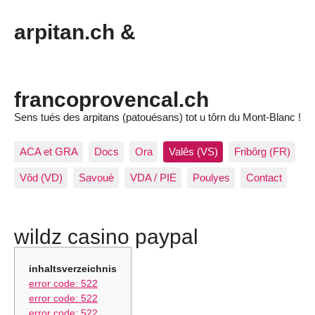
arpitan.ch &
francoprovencal.ch
Sens tués des arpitans (patouésans) tot u tôrn du Mont-Blanc !
ACA et GRA
Docs
Ora
Valês (VS)
Fribôrg (FR)
Vôd (VD)
Savouè
VDA / PIE
Poulyes
Contact
wildz casino paypal
inhaltsverzeichnis
error code: 522
error code: 522
error code: 522