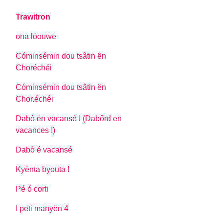
Trawitron
ona lóouwe
Cóminsémin dou tsâtin ën
Choréchéi
Cóminsémin dou tsâtin ën
Chor.échéi
Dabò ën vacansé ! (Dabôrd en
vacances !)
Dabò é vacansé
Kyënta byouta !
Pé ó corti
I peti manyën 4