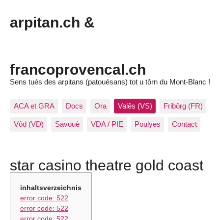
arpitan.ch &
francoprovencal.ch
Sens tués des arpitans (patouésans) tot u tôrn du Mont-Blanc !
ACA et GRA
Docs
Ora
Valês (VS)
Fribôrg (FR)
Vôd (VD)
Savouè
VDA / PIE
Poulyes
Contact
star casino theatre gold coast
inhaltsverzeichnis
error code: 522
error code: 522
error code: 522