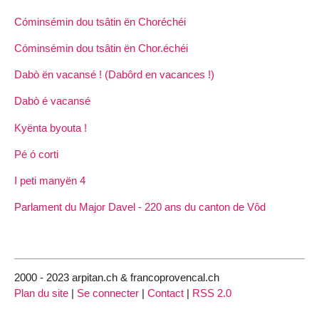
Cóminsémin dou tsâtin ën Choréchéi
Cóminsémin dou tsâtin ën Chor.échéi
Dabò ën vacansé ! (Dabôrd en vacances !)
Dabò é vacansé
Kyënta byouta !
Pé ó corti
I peti manyën 4
Parlament du Major Davel - 220 ans du canton de Vôd
2000 - 2023 arpitan.ch & francoprovencal.ch
Plan du site
|
Se connecter
|
Contact
|
RSS 2.0