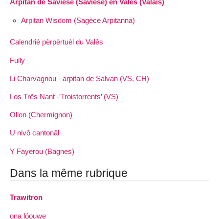
Arpitan de Saviése (Savièse) en Valês (Valais)
Arpitan Wisdom (Sagèce Arpitanna)
Calendrié pèrpèrtuèl du Valês
Fully
Li Charvagnou - arpitan de Salvan (VS, CH)
Los Três Nant -’Troistorrents’ (VS)
Ollon (Chermignon)
U nivô cantonâl
Y Fayerou (Bagnes)
Dans la même rubrique
Trawitron
ona lóouwe