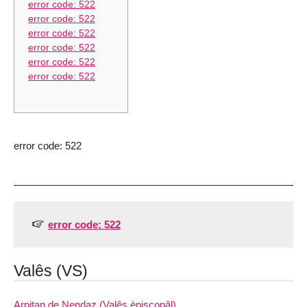
error code: 522
error code: 522
error code: 522
error code: 522
error code: 522
error code: 522
error code: 522
error code: 522
Valês (VS)
Arpitan de Nendaz (Valês èpiscopâl)