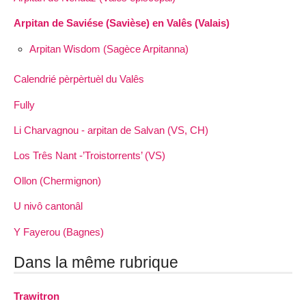
Arpitan de Saviése (Savièse) en Valês (Valais)
Arpitan Wisdom (Sagèce Arpitanna)
Calendrié pèrpèrtuèl du Valês
Fully
Li Charvagnou - arpitan de Salvan (VS, CH)
Los Três Nant -’Troistorrents’ (VS)
Ollon (Chermignon)
U nivô cantonâl
Y Fayerou (Bagnes)
Dans la même rubrique
Trawitron