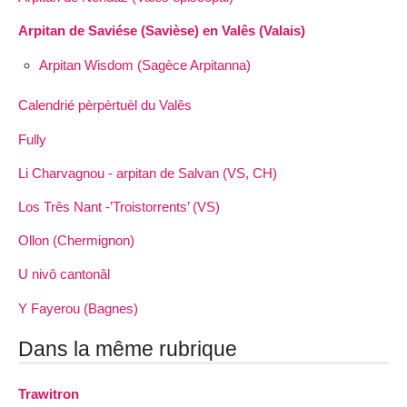
Arpitan de Saviése (Savièse) en Valês (Valais)
Arpitan Wisdom (Sagèce Arpitanna)
Calendrié pèrpèrtuèl du Valês
Fully
Li Charvagnou - arpitan de Salvan (VS, CH)
Los Três Nant -’Troistorrents’ (VS)
Ollon (Chermignon)
U nivô cantonâl
Y Fayerou (Bagnes)
Dans la même rubrique
Trawitron