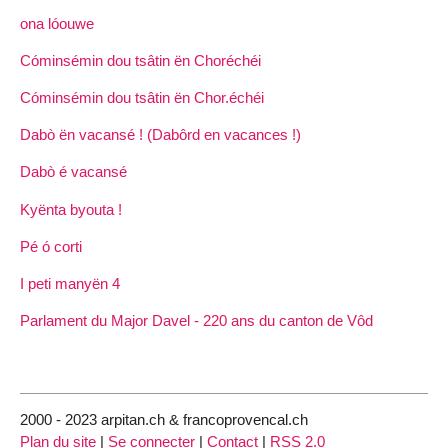
ona lóouwe
Cóminsémin dou tsâtin ën Choréchéi
Cóminsémin dou tsâtin ën Chor.échéi
Dabò ën vacansé ! (Dabôrd en vacances !)
Dabò é vacansé
Kyënta byouta !
Pé ó corti
I peti manyën 4
Parlament du Major Davel - 220 ans du canton de Vôd
2000 - 2023 arpitan.ch & francoprovencal.ch
Plan du site
|
Se connecter
|
Contact
|
RSS 2.0