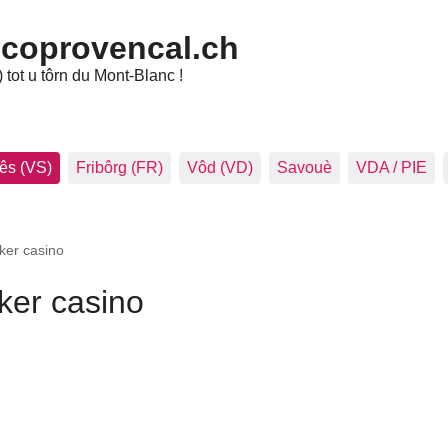
ncoprovencal.ch
tot u tôrn du Mont-Blanc !
ês (VS)
Fribôrg (FR)
Vôd (VD)
Savouè
VDA / PIE
ker casino
oker casino