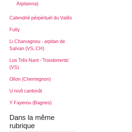
Arpitanna)
Calendrié pèrpèrtuèl du Valês
Fully
Li Charvagnou - arpitan de
Salvan (VS, CH)
Los Três Nant -’Troistorrents’
(VS)
Ollon (Chermignon)
U nivô cantonâl
Y Fayerou (Bagnes)
Dans la même
rubrique