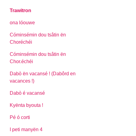
Trawitron
ona lóouwe
Cóminsémin dou tsâtin ën
Choréchéi
Cóminsémin dou tsâtin ën
Chor.échéi
Dabò ën vacansé ! (Dabôrd en
vacances !)
Dabò é vacansé
Kyënta byouta !
Pé ó corti
I peti manyën 4