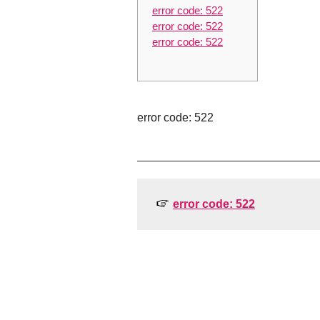
error code: 522
error code: 522
error code: 522
error code: 522
error code: 522