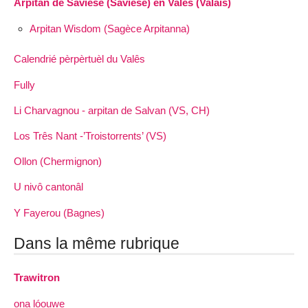
Arpitan de Saviése (Savièse) en Valês (Valais)
Arpitan Wisdom (Sagèce Arpitanna)
Calendrié pèrpèrtuèl du Valês
Fully
Li Charvagnou - arpitan de Salvan (VS, CH)
Los Três Nant -’Troistorrents’ (VS)
Ollon (Chermignon)
U nivô cantonâl
Y Fayerou (Bagnes)
Dans la même rubrique
Trawitron
ona lóouwe