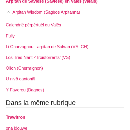
Arpitan de Saviése (Savièse) en Valês (Valais)
Arpitan Wisdom (Sagèce Arpitanna)
Calendrié pèrpèrtuèl du Valês
Fully
Li Charvagnou - arpitan de Salvan (VS, CH)
Los Três Nant -’Troistorrents’ (VS)
Ollon (Chermignon)
U nivô cantonâl
Y Fayerou (Bagnes)
Dans la même rubrique
Trawitron
ona lóouwe