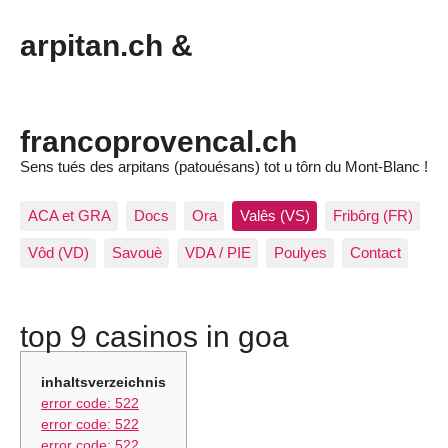
arpitan.ch &
francoprovencal.ch
Sens tués des arpitans (patouésans) tot u tôrn du Mont-Blanc !
ACA et GRA
Docs
Ora
Valês (VS)
Fribôrg (FR)
Vôd (VD)
Savouè
VDA / PIE
Poulyes
Contact
top 9 casinos in goa
inhaltsverzeichnis
error code: 522
error code: 522
error code: 522