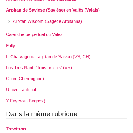
Arpitan de Saviése (Savièse) en Valês (Valais)
Arpitan Wisdom (Sagèce Arpitanna)
Calendrié pèrpèrtuèl du Valês
Fully
Li Charvagnou - arpitan de Salvan (VS, CH)
Los Três Nant -’Troistorrents’ (VS)
Ollon (Chermignon)
U nivô cantonâl
Y Fayerou (Bagnes)
Dans la même rubrique
Trawitron