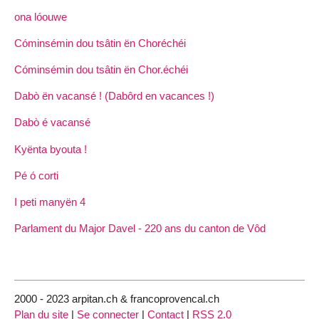
ona lóouwe
Cóminsémin dou tsâtin ën Choréchéi
Cóminsémin dou tsâtin ën Chor.échéi
Dabò ën vacansé ! (Dabôrd en vacances !)
Dabò é vacansé
Kyënta byouta !
Pé ó corti
I peti manyën 4
Parlament du Major Davel - 220 ans du canton de Vôd
2000 - 2023 arpitan.ch & francoprovencal.ch
Plan du site
|
Se connecter
|
Contact
|
RSS 2.0