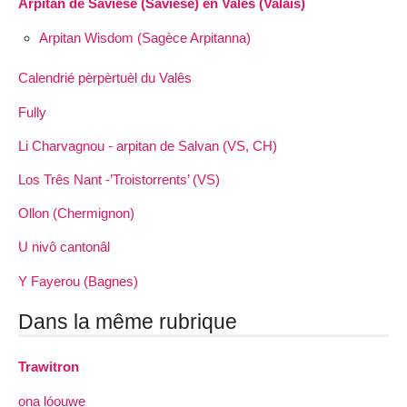
Arpitan de Saviése (Savièse) en Valês (Valais)
Arpitan Wisdom (Sagèce Arpitanna)
Calendrié pèrpèrtuèl du Valês
Fully
Li Charvagnou - arpitan de Salvan (VS, CH)
Los Três Nant -’Troistorrents’ (VS)
Ollon (Chermignon)
U nivô cantonâl
Y Fayerou (Bagnes)
Dans la même rubrique
Trawitron
ona lóouwe