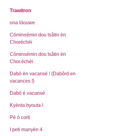
Trawitron
ona lóouwe
Cóminsémin dou tsâtin ën
Choréchéi
Cóminsémin dou tsâtin ën
Chor.échéi
Dabò ën vacansé ! (Dabôrd en
vacances !)
Dabò é vacansé
Kyënta byouta !
Pé ó corti
I peti manyën 4