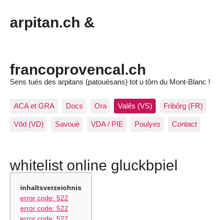
arpitan.ch &
francoprovencal.ch
Sens tués des arpitans (patouésans) tot u tôrn du Mont-Blanc !
ACA et GRA
Docs
Ora
Valês (VS)
Fribôrg (FR)
Vôd (VD)
Savouè
VDA / PIE
Poulyes
Contact
whitelist online gluckbpiel
inhaltsverzeichnis
error code: 522
error code: 522
error code: 522