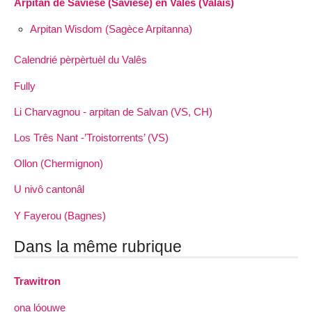
Arpitan de Saviése (Savièse) en Valês (Valais)
Arpitan Wisdom (Sagèce Arpitanna)
Calendrié pèrpèrtuèl du Valês
Fully
Li Charvagnou - arpitan de Salvan (VS, CH)
Los Três Nant -’Troistorrents’ (VS)
Ollon (Chermignon)
U nivô cantonâl
Y Fayerou (Bagnes)
Dans la même rubrique
Trawitron
ona lóouwe