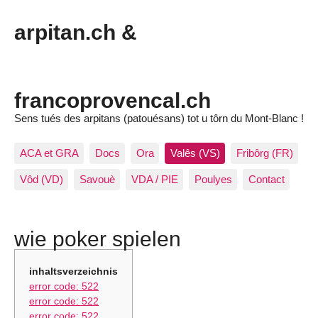
arpitan.ch &
francoprovencal.ch
Sens tués des arpitans (patouésans) tot u tôrn du Mont-Blanc !
ACA et GRA
Docs
Ora
Valês (VS)
Fribôrg (FR)
Vôd (VD)
Savouè
VDA / PIE
Poulyes
Contact
wie poker spielen
inhaltsverzeichnis
error code: 522
error code: 522
error code: 522