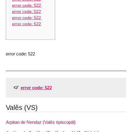
error code: 522
error code: 522
error code: 522
error code: 522
error code: 522
error code: 522
Valês (VS)
Arpitan de Nendaz (Valês èpiscopâl)