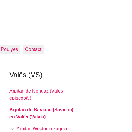
Poulyes
Contact
Valês (VS)
Arpitan de Nendaz (Valês
èpiscopâl)
Arpitan de Saviése (Savièse)
en Valês (Valais)
Arpitan Wisdom (Sagèce