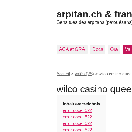
arpitan.ch & fra
Sens tués des arpitans (patouésans) 
ACA et GRA
Docs
Ora
Val
Accueil
>
Valês (VS)
> wilco casino queen
wilco casino quee
inhaltsverzeichnis
error code: 522
error code: 522
error code: 522
error code: 522