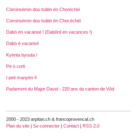
Cóminsémin dou tsâtin ën Choréchéi
Cóminsémin dou tsâtin ën Chor.échéi
Dabò ën vacansé ! (Dabôrd en vacances !)
Dabò é vacansé
Kyënta byouta !
Pé ó corti
I peti manyën 4
Parlament du Major Davel - 220 ans du canton de Vôd
2000 - 2023 arpitan.ch & francoprovencal.ch
Plan du site
|
Se connecter
|
Contact
|
RSS 2.0