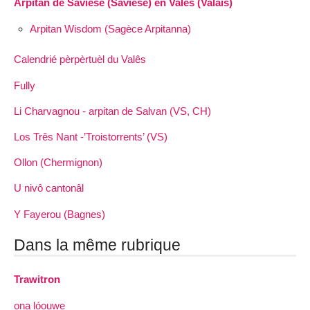
Arpitan de Saviése (Savièse) en Valês (Valais)
Arpitan Wisdom (Sagèce Arpitanna)
Calendrié pèrpèrtuèl du Valês
Fully
Li Charvagnou - arpitan de Salvan (VS, CH)
Los Três Nant -’Troistorrents’ (VS)
Ollon (Chermignon)
U nivô cantonâl
Y Fayerou (Bagnes)
Dans la même rubrique
Trawitron
ona lóouwe