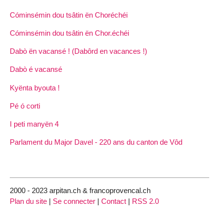
Cóminsémin dou tsâtin ën Choréchéi
Cóminsémin dou tsâtin ën Chor.échéi
Dabò ën vacansé ! (Dabôrd en vacances !)
Dabò é vacansé
Kyënta byouta !
Pé ó corti
I peti manyën 4
Parlament du Major Davel - 220 ans du canton de Vôd
2000 - 2023 arpitan.ch & francoprovencal.ch
Plan du site
|
Se connecter
|
Contact
|
RSS 2.0