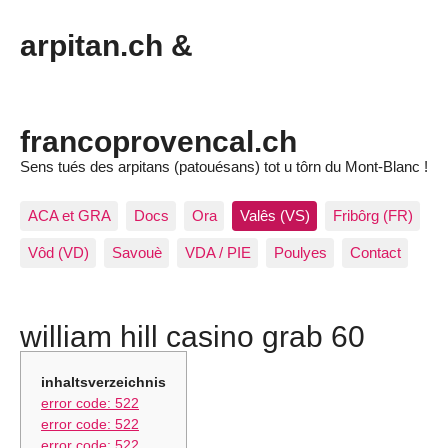
arpitan.ch &
francoprovencal.ch
Sens tués des arpitans (patouésans) tot u tôrn du Mont-Blanc !
ACA et GRA
Docs
Ora
Valês (VS)
Fribôrg (FR)
Vôd (VD)
Savouè
VDA / PIE
Poulyes
Contact
william hill casino grab 60
inhaltsverzeichnis
error code: 522
error code: 522
error code: 522