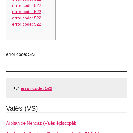
error code: 522
error code: 522
error code: 522
error code: 522
error code: 522
error code: 522
Valês (VS)
Arpitan de Nendaz (Valês èpiscopâl)