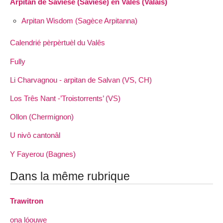
Arpitan de Saviése (Savièse) en Valês (Valais)
Arpitan Wisdom (Sagèce Arpitanna)
Calendrié pèrpèrtuèl du Valês
Fully
Li Charvagnou - arpitan de Salvan (VS, CH)
Los Três Nant -’Troistorrents’ (VS)
Ollon (Chermignon)
U nivô cantonâl
Y Fayerou (Bagnes)
Dans la même rubrique
Trawitron
ona lóouwe