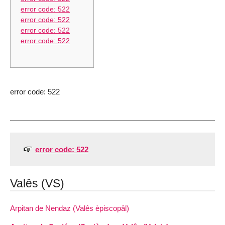
error code: 522
error code: 522
error code: 522
error code: 522
error code: 522
error code: 522
Valês (VS)
Arpitan de Nendaz (Valês èpiscopâl)