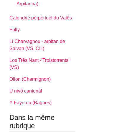
Arpitanna)
Calendrié pèrpèrtuèl du Valês
Fully
Li Charvagnou - arpitan de
Salvan (VS, CH)
Los Três Nant -’Troistorrents’
(VS)
Ollon (Chermignon)
U nivô cantonâl
Y Fayerou (Bagnes)
Dans la même
rubrique