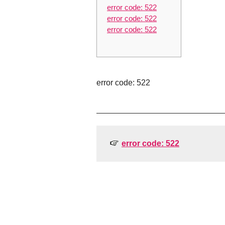
error code: 522
error code: 522
error code: 522
error code: 522
error code: 522