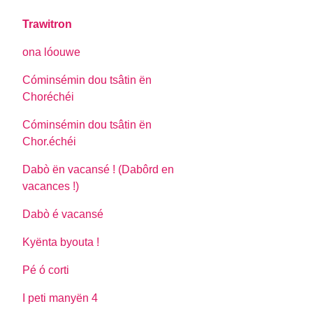
Trawitron
ona lóouwe
Cóminsémin dou tsâtin ën
Choréchéi
Cóminsémin dou tsâtin ën
Chor.échéi
Dabò ën vacansé ! (Dabôrd en
vacances !)
Dabò é vacansé
Kyënta byouta !
Pé ó corti
I peti manyën 4