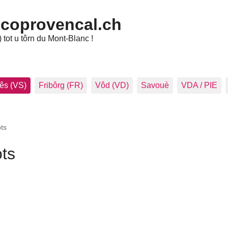
ncoprovencal.ch
tot u tôrn du Mont-Blanc !
ês (VS)
Fribôrg (FR)
Vôd (VD)
Savouè
VDA / PIE
ots
ots