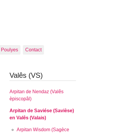
Poulyes
Contact
Valês (VS)
Arpitan de Nendaz (Valês
èpiscopâl)
Arpitan de Saviése (Savièse)
en Valês (Valais)
Arpitan Wisdom (Sagèce